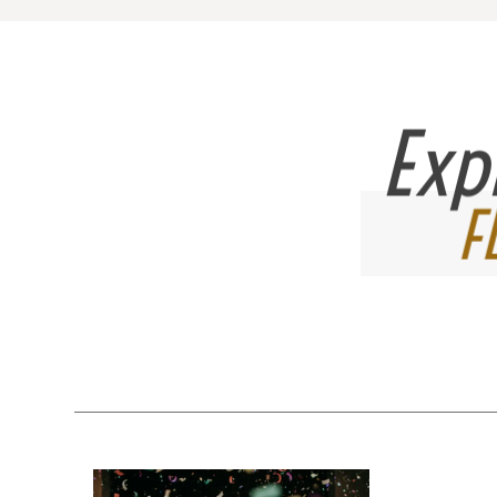
Exp
F