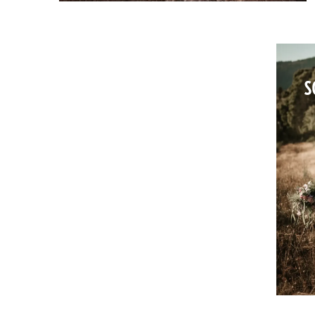
UN DIMANCHE
S
APRÈS-MIDI
COUPLE
ALSACE