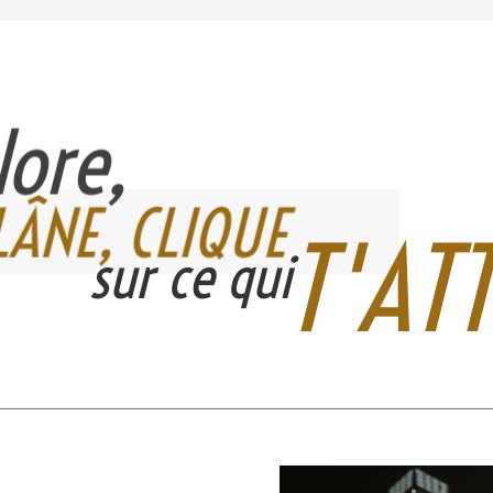
lore,
LÂNE, CLIQUE
T'ATT
sur ce qui