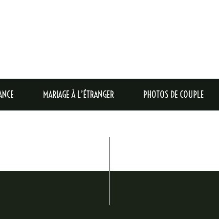
 SHOOTER AVEC MO
LE TITRE NORMAL DE CETTE PAGE C'EST "GALERIES
ANCE
MARIAGE À L’ÉTRANGER
PHOTOS DE COUPLE