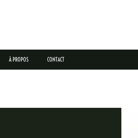
I, CE SOIR ?
"
À PROPOS
CONTACT