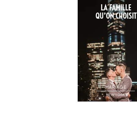
UN RENARD,
LA FAMILLE
DES COPAINS
QU’ON CHOISIT
& LA PLUIE
MARIAGE
MARIAGE
ALSACE
NEW YORK