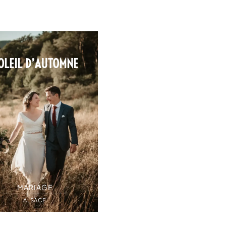
OLEIL D’AUTOMNE
FACE AU LAC
MARIAGE
MARIAGE
ALSACE
ITALIE - CÔME